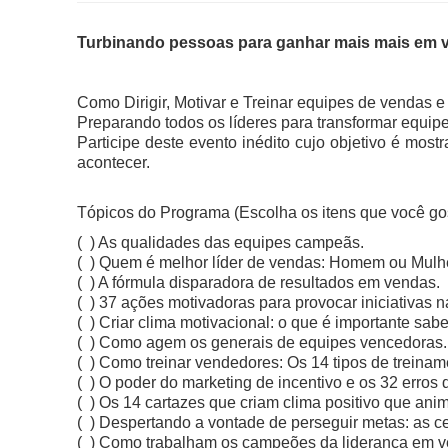
Turbinando pessoas para ganhar mais mais em 
Como Dirigir, Motivar e Treinar equipes de vendas e
Preparando todos os líderes para transformar equip
Participe deste evento inédito cujo objetivo é most
acontecer.
Tópicos do Programa (Escolha os itens que você gos
( ) As qualidades das equipes campeãs.
( ) Quem é melhor líder de vendas: Homem ou Mulh
( ) A fórmula disparadora de resultados em vendas.
( ) 37 ações motivadoras para provocar iniciativas 
( ) Criar clima motivacional: o que é importante sabe
( ) Como agem os generais de equipes vencedoras.
( ) Como treinar vendedores: Os 14 tipos de treinam
( ) O poder do marketing de incentivo e os 32 erro
( ) Os 14 cartazes que criam clima positivo que ani
( ) Despertando a vontade de perseguir metas: as 
( ) Como trabalham os campeões da liderança em v