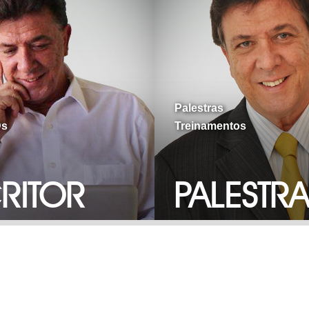
Palestras
Treinamentos
Ds
RITOR
PALESTR