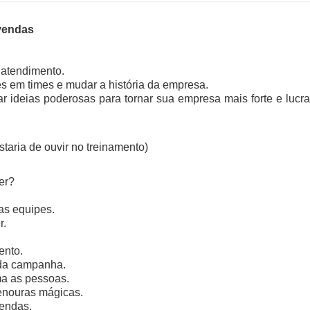
vendas
 atendimento.
es em times e mudar a história da empresa.
rar ideias poderosas para tornar sua empresa mais forte e lucr
taria de ouvir no treinamento)
er?
nas equipes.
r.
ento.
s da campanha.
ma as pessoas.
cenouras mágicas.
endas.